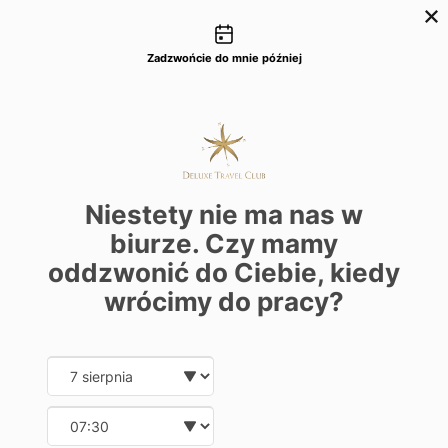
Możliwości kontaktu
+48 22 22 435 77
dtc@deluxetravelclub.pl
Zadzwońcie do mnie później
Niestety nie ma nas w
biurze. Czy mamy
oddzwonić do Ciebie, kiedy
wrócimy do pracy?
Slide 2 of 2.
Korea Południowa
Date and time slection for sch
Wybierz datę
Wybierz godzinę