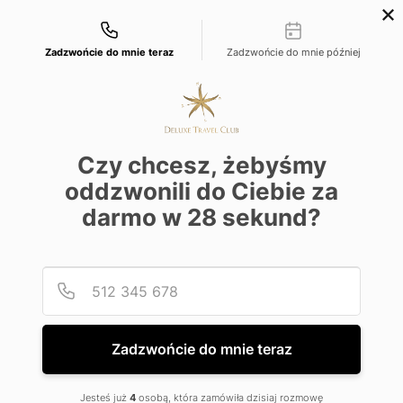
Możliwości kontaktu
+48 22 22 435 77
dtc@deluxetravelclub.pl
Zadzwońcie do mnie teraz
Zadzwońcie do mnie później
Czy chcesz, żebyśmy
oddzwonili do Ciebie za
darmo w
28
sekund?
Podaj
Numer
Slide 2 of 2.
Stany Środkowe
Zadzwońcie do mnie teraz
Jesteś już
4
osobą, która zamówiła dzisiaj rozmowę