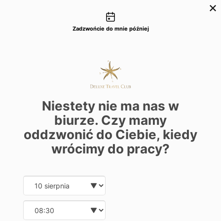
Możliwości kontaktu
+48 22 22 435 77
dtc@deluxetravelclub.pl
Zadzwońcie do mnie później
Niestety nie ma nas w
biurze. Czy mamy
oddzwonić do Ciebie, kiedy
wrócimy do pracy?
Date and time slection for sch
Wybierz datę
Wybierz godzinę
★★★★★