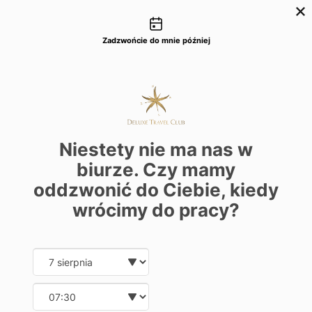
Możliwości kontaktu
+48 22 22 435 77
dtc@deluxetravelclub.pl
Zadzwońcie do mnie później
Niestety nie ma nas w
biurze. Czy mamy
oddzwonić do Ciebie, kiedy
wrócimy do pracy?
Date and time slection for sch
Wybierz datę
Wybierz godzinę
★★★★★