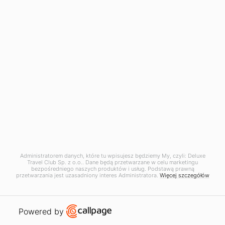
restauracje, a na zakończenie odpoczynek na wyspie Puket,
słynącej z pięknych piaszczystych plaż oraz rajskich
zatoczek.
Zobacz wiecej
Zapisz się do newslettera
Administratorem danych, które tu wpisujesz będziemy My, czyli: Deluxe
Dołącz do naszego ekskluzywnego klubu, a
Travel Club Sp. z o.o.. Dane będą przetwarzane w celu marketingu
bezpośredniego naszych produktów i usług. Podstawą prawną
otrzymasz dostęp do najbardziej atrakcyjnych ofert.
przetwarzania jest uzasadniony interes Administratora.
Więcej szczegółów
Open link in new window
Powered by