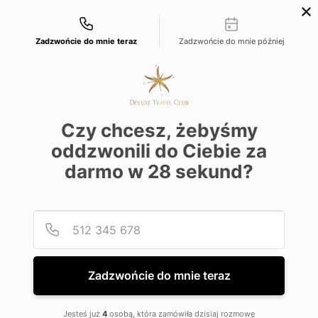
Możliwości kontaktu
+48 22 22 435 77
dtc@deluxetravelclub.pl
Zadzwońcie do mnie teraz
Zadzwońcie do mnie później
Czy chcesz, żebyśmy
oddzwonili do Ciebie za
darmo w
28
sekund?
Podaj
Numer
Zadzwońcie do mnie teraz
★★★★★
Jesteś już
4
osobą, która zamówiła dzisiaj rozmowę