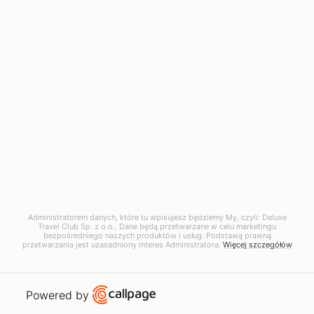
Tajlandia
Egzotyczna wyprawa przez Tajlandię
Wyprawa dająca możliwość poznania niemalże całej
Tajlandii w przekroju, począwszy od zabytków i świątyń
stolicy kraju - Bangkoku, by nastepnie wybrać się do Chaing
Mai - największego i najważniejszego miasta północnej
cześci kraju obfitującego w muzea, świątynie, bary i
restauracje, a na zakończenie odpoczynek na wyspie Puket,
słynącej z pięknych piaszczystych plaż oraz rajskich
zatoczek.
Zobacz wiecej
Administratorem danych, które tu wpisujesz będziemy My, czyli: Deluxe
Travel Club Sp. z o.o.. Dane będą przetwarzane w celu marketingu
bezpośredniego naszych produktów i usług. Podstawą prawną
przetwarzania jest uzasadniony interes Administratora.
Więcej szczegółów
Open link in new window
Powered by