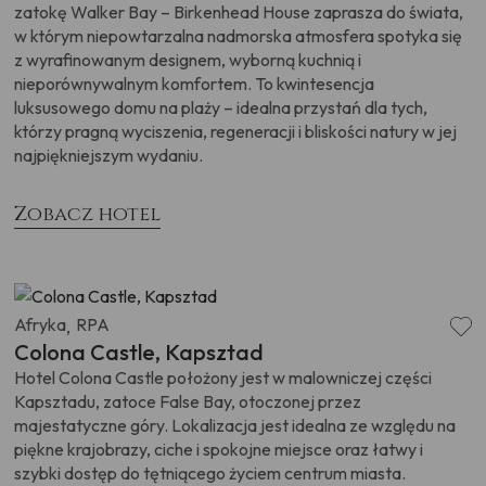
zatokę Walker Bay – Birkenhead House zaprasza do świata,
w którym niepowtarzalna nadmorska atmosfera spotyka się
z wyrafinowanym designem, wyborną kuchnią i
nieporównywalnym komfortem. To kwintesencja
luksusowego domu na plaży – idealna przystań dla tych,
którzy pragną wyciszenia, regeneracji i bliskości natury w jej
najpiękniejszym wydaniu.
Zobacz hotel
Afryka
RPA
,
Colona Castle, Kapsztad
Hotel Colona Castle położony jest w malowniczej części
Kapsztadu, zatoce False Bay, otoczonej przez
majestatyczne góry. Lokalizacja jest idealna ze względu na
piękne krajobrazy, ciche i spokojne miejsce oraz łatwy i
szybki dostęp do tętniącego życiem centrum miasta.