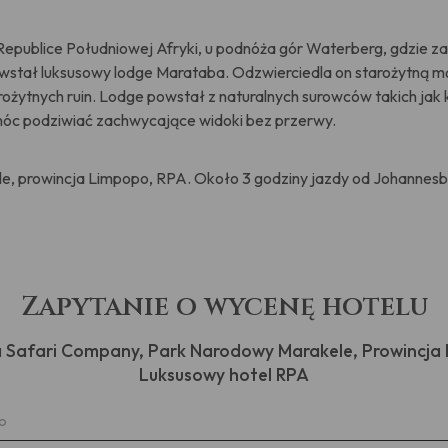
publice Południowej Afryki, u podnóża gór Waterberg, gdzie zar
stał luksusowy lodge Marataba. Odzwierciedla on starożytną mądr
ożytnych ruin. Lodge powstał z naturalnych surowców takich jak k
móc podziwiać zachwycające widoki bez przerwy.
, prowincja Limpopo, RPA. Około 3 godziny jazdy od Johannesb
Zapytanie o wycenę hotelu
Safari Company, Park Narodowy Marakele, Prowincja
Luksusowy hotel RPA