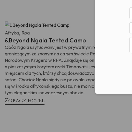
Afryka
Rpa
,
&Beyond Ngala Tented Camp
Obóz Ngala usytuowany jest w prywatnym rezerwacie Ngala
graniczącym ze znanym na całym świecie Parkiem
Narodowym Krugera w RPA. Znajduje się on pomiędzy lasem
a piaszczystym korytem rzeki Timbavati i jest idealnym
miejscem dla tych, którzy chcą doświadczyć prawdziwego
safari. Chociaż Ngala nigdy nie pozwala zapomnieć, że jest
się w środku afrykańskiego buszu, nie ma nic prymitywnego w
tym eleganckim i nowoczesnym obozie.
Zobacz hotel