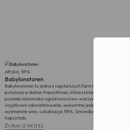
świadczeni
zgodę na o
oraz numer
zostałam
przetwarz
nastąpiło 
Moż
Afryka
RPA
,
Babylonstoren
Babylonstoren to jedna z najstarszych farm holenderskich,
położona w dolinie Franschhoek, która słynie z winnic. Farma
posiada różnorodny ogród owocowo-warzywny i ziołowy,
wyjątkowe zakwaterowanie, wykwintne jedzenie i
wyśmienite wino. Lokalizacja: RPA, Simondium, 50km od
Kapsztadu
Zobacz hotel