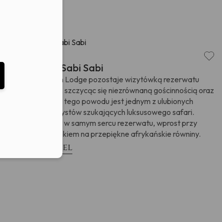
eduled call
Afryka
RPA
,
Bush Lodge Sabi Sabi
elefonu w formacie E164
Od wielu lat Bush Lodge pozostaje wizytówką rezerwatu
Sabi Sabi w RPA, szczycąc się niezrównaną gościnnością oraz
jakością usług. Z tego powodu jest jednym z ulubionych
miejsc wśród turystów szukających luksusowego safari.
Usytuowany jest w samym sercu rezerwatu, wprost przy
wodopoju z widokiem na przepiękne afrykańskie równiny.
Zobacz hotel