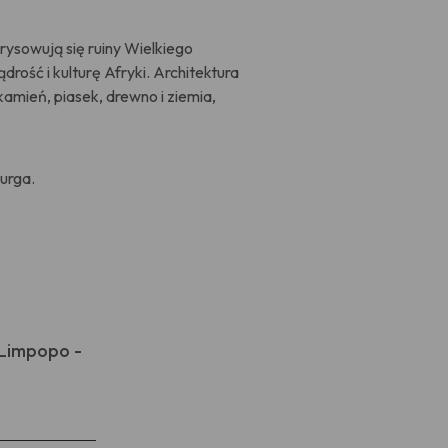
ysowują się ruiny Wielkiego
ość i kulturę Afryki. Architektura
amień, piasek, drewno i ziemia,
urga.
 Limpopo -