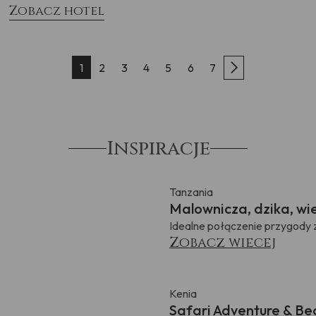
Zobacz hotel
1
2
3
4
5
6
7
Inspiracje
Tanzania
Malownicza, dzika, wi
Idealne połączenie przygody 
Zobacz wiecej
Kenia
Safari Adventure & Bea