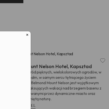
Zm.), Wyrażam
lektronicznej
świadczam, że
w związku z
ych osobowych
Afryka
RPA
,
Belmond Mount Nelson Hotel, Kapsztad
Usytuowany pośród pięknych, wielokolorowych ogrodów, w
cieniu wysokich palm, w samym sercu tętniącego życiem
Kapsztadu hotel Belmond Mount Nelson jest wyjątkowym
połączeniem relaksujących wakacji nad brzegiem basenu z
atrakcjami oferowanymi przez dynamiczne miasto oraz
wspaniałą, nietkniętą naturę.
Zobacz hotel