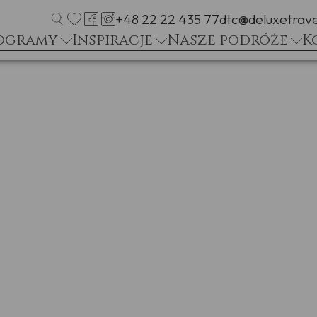
+48 22 22 435 77
dtc@deluxetrave
ogramy
Inspiracje
Nasze podróże
K