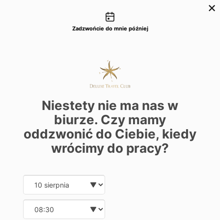
Możliwości kontaktu
+48 22 22 435 77
dtc@deluxetravelclub.pl
Zadzwońcie do mnie później
Niestety nie ma nas w
biurze. Czy mamy
oddzwonić do Ciebie, kiedy
wrócimy do pracy?
Date and time slection for sch
Wybierz datę
Wybierz godzinę
★★★★★