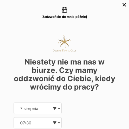
Możliwości kontaktu
+48 22 22 435 77
dtc@deluxetravelclub.pl
Zadzwońcie do mnie później
Niestety nie ma nas w
biurze. Czy mamy
oddzwonić do Ciebie, kiedy
wrócimy do pracy?
Date and time slection for sch
Wybierz datę
Wybierz godzinę