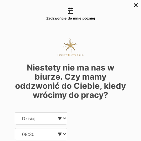
Możliwości kontaktu
+48 22 22 435 77
dtc@deluxetravelclub.pl
Zadzwońcie do mnie później
Niestety nie ma nas w
biurze. Czy mamy
oddzwonić do Ciebie, kiedy
wrócimy do pracy?
Date and time slection for sch
Wybierz datę
Wybierz godzinę
★★★★★