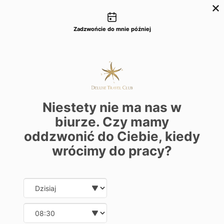
Możliwości kontaktu
+48 22 22 435 77
dtc@deluxetravelclub.pl
Zadzwońcie do mnie później
Niestety nie ma nas w
biurze. Czy mamy
oddzwonić do Ciebie, kiedy
wrócimy do pracy?
Date and time slection for sch
Wybierz datę
Wybierz godzinę