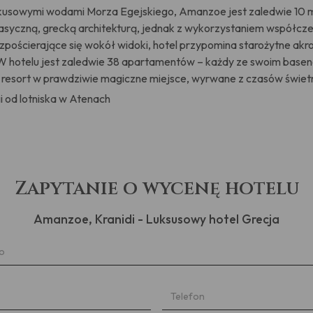
kusowymi wodami Morza Egejskiego, Amanzoe jest zaledwie 10 mi
 klasyczną, grecką architekturą, jednak z wykorzystaniem współcz
zpościerające się wokół widoki, hotel przypomina starożytne akro
 hotelu jest zaledwie 38 apartamentów – każdy ze swoim basene
 resort w prawdziwie magiczne miejsce, wyrwane z czasów świetno
 od lotniska w Atenach
Zapytanie o wycenę hotelu
Amanzoe, Kranidi - Luksusowy hotel Grecja