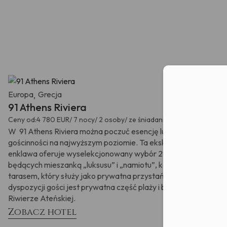
zostałam
przetwarz
nastąpiło 
Moż
Europa
Grecja
,
91 Athens Riviera
Ceny od:
4 780 EUR/ 7 nocy/ 2 osoby/ ze śniadaniami / we wrześniu
W 91 Athens Riviera można poczuć esencję luksusowej
gościnności na najwyższym poziomie. Ta ekskluzywna
enklawa oferuje wyselekcjonowany wybór 28 „Luksentów”,
będących mieszanką „luksusu” i „namiotu”, każdy z własnym
tarasem, który służy jako prywatna przystań do relaksu. Do
dyspozycji gości jest prywatna część plaży i basen na
Riwierze Ateńskiej.
Zobacz hotel