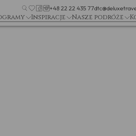
+48 22 22 435 77
dtc@deluxetrave
ogramy
Inspiracje
Nasze podróże
K