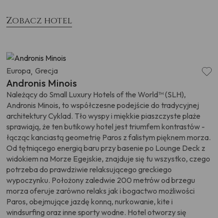
Zobacz hotel
Europa
Grecja
,
Andronis Minois
Należący do Small Luxury Hotels of the World™ (SLH),
Andronis Minois, to współczesne podejście do tradycyjnej
architektury Cyklad. Tło wyspy i miękkie piaszczyste plaże
sprawiają, że ten butikowy hotel jest triumfem kontrastów -
łącząc kanciastą geometrię Paros z falistym pięknem morza.
Od tętniącego energią baru przy basenie po Lounge Deck z
widokiem na Morze Egejskie, znajduje się tu wszystko, czego
potrzeba do prawdziwie relaksującego greckiego
wypoczynku. Położony zaledwie 200 metrów od brzegu
morza oferuje zarówno relaks jak i bogactwo możliwości
Paros, obejmujące jazdę konną, nurkowanie, kite i
windsurfing oraz inne sporty wodne. Hotel otworzy się