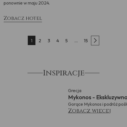
ponownie w maju 2024.
Zobacz hotel
1
2
3
4
5
...
15
Inspiracje
Grecja
Mykonos - Ekskluzywn
Gorące Mykonos i podróż poślu
Zobacz wiecej