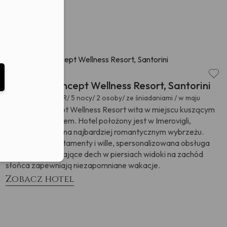
eduled call
elefonu w formacie E164
Europa
Grecja
,
Andronis Concept Wellness Resort, Santorini
Ceny od:
2 530 EUR/ 5 nocy/ 2 osoby/ ze śniadaniami / w maju
Andronis Concept Wellness Resort wita w miejscu kuszącym
pięknem i spokojem. Hotel położony jest w Imerovigli,
klejnocie wyspy, na najbardziej romantycznym wybrzeżu.
Luksusowe apartamenty i wille, spersonalizowana obsługa
Andronis i zapierające dech w piersiach widoki na zachód
słońca zapewniają niezapomniane wakacje.
Zobacz hotel