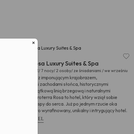
w związku z
ych osobowych
Europa
Grecja
,
Acroterra Rosa Luxury Suites & Spa
Ceny od:
1 980 EUR/ 7 nocy/ 2 osoby/ ze śniadaniami / we wrześniu
Santorini, wyspa z imponującym krajobrazem,
majestatycznymi zachodami słońca, historycznymi
pamiątkami, wyjątkową linią brzegową i naturalnymi
fenomenami. Acroterra Rosa to hotel, który wziął sobie
wyjątkowość wyspy do serca. Już po jednym rzucie oka
widzimy, że jest to wyrafinowany, unikalny i intrygujący hotel.
Zobacz hotel