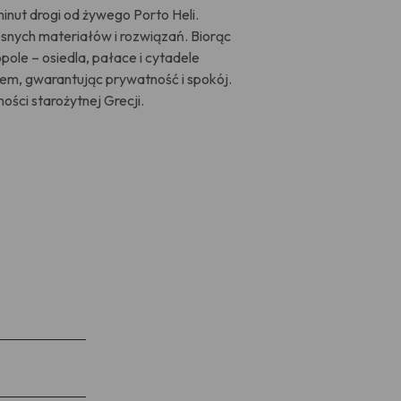
nut drogi od żywego Porto Heli.
esnych materiałów i rozwiązań. Biorąc
pole – osiedla, pałace i cytadele
m, gwarantując prywatność i spokój.
ści starożytnej Grecji.