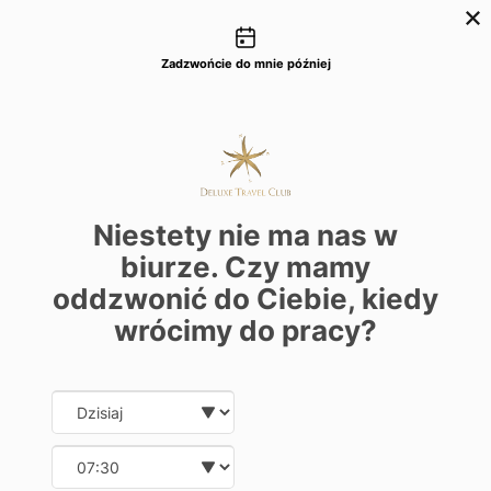
Możliwości kontaktu
+48 22 22 435 77
dtc@deluxetravelclub.pl
Zadzwońcie do mnie później
Niestety nie ma nas w
biurze. Czy mamy
oddzwonić do Ciebie, kiedy
wrócimy do pracy?
Date and time slection for sch
Wybierz datę
Wybierz godzinę
★★★★★