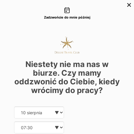
Możliwości kontaktu
+48 22 22 435 77
dtc@deluxetravelclub.pl
Zadzwońcie do mnie później
Niestety nie ma nas w
biurze. Czy mamy
oddzwonić do Ciebie, kiedy
wrócimy do pracy?
Date and time slection for sch
Wybierz datę
Wybierz godzinę
★★★★★