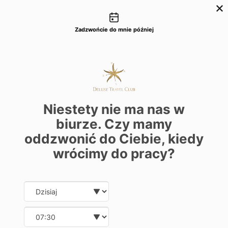
Możliwości kontaktu
+48 22 22 435 77
dtc@deluxetravelclub.pl
Zadzwońcie do mnie później
Niestety nie ma nas w
biurze. Czy mamy
oddzwonić do Ciebie, kiedy
wrócimy do pracy?
Date and time slection for sch
Wybierz datę
Wybierz godzinę