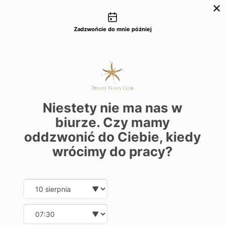
Możliwości kontaktu
+48 22 22 435 77
dtc@deluxetravelclub.pl
Zadzwońcie do mnie później
Niestety nie ma nas w
biurze. Czy mamy
oddzwonić do Ciebie, kiedy
wrócimy do pracy?
Date and time slection for sch
Wybierz datę
Wybierz godzinę
★★★★★