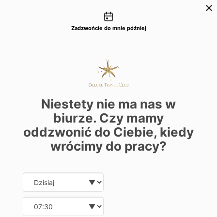
Możliwości kontaktu
+48 22 22 435 77
dtc@deluxetravelclub.pl
Zadzwońcie do mnie później
Niestety nie ma nas w
biurze. Czy mamy
oddzwonić do Ciebie, kiedy
wrócimy do pracy?
Date and time slection for sch
Wybierz datę
Wybierz godzinę
★★★★★