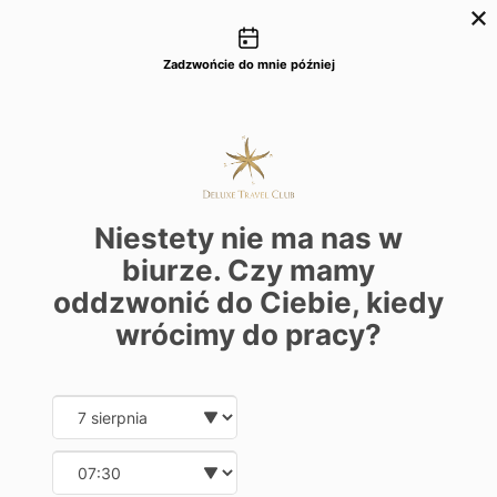
Możliwości kontaktu
+48 22 22 435 77
dtc@deluxetravelclub.pl
Zadzwońcie do mnie później
Niestety nie ma nas w
biurze. Czy mamy
oddzwonić do Ciebie, kiedy
wrócimy do pracy?
Date and time slection for sch
Wybierz datę
Wybierz godzinę
★★★★★