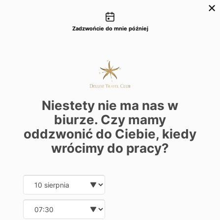
Możliwości kontaktu
+48 22 22 435 77
dtc@deluxetravelclub.pl
Zadzwońcie do mnie później
Niestety nie ma nas w
biurze. Czy mamy
oddzwonić do Ciebie, kiedy
wrócimy do pracy?
Date and time slection for sch
Wybierz datę
Wybierz godzinę
★★★★★