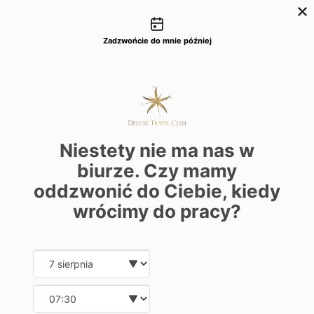
Możliwości kontaktu
+48 22 22 435 77
dtc@deluxetravelclub.pl
Zadzwońcie do mnie później
Niestety nie ma nas w
biurze. Czy mamy
oddzwonić do Ciebie, kiedy
wrócimy do pracy?
Date and time slection for sch
Wybierz datę
Wybierz godzinę
★★★★★