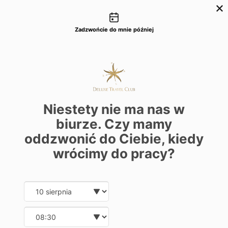
Możliwości kontaktu
+48 22 22 435 77
dtc@deluxetravelclub.pl
Zadzwońcie do mnie później
Niestety nie ma nas w
biurze. Czy mamy
oddzwonić do Ciebie, kiedy
wrócimy do pracy?
Date and time slection for sch
Wybierz datę
Wybierz godzinę
★★★★★