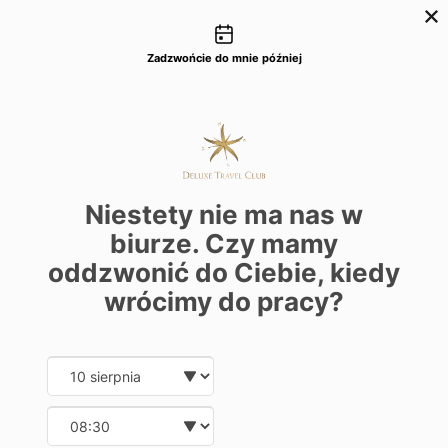
Możliwości kontaktu
+48 22 22 435 77
dtc@deluxetravelclub.pl
Zadzwońcie do mnie później
Niestety nie ma nas w
biurze. Czy mamy
oddzwonić do Ciebie, kiedy
wrócimy do pracy?
Date and time slection for sch
Wybierz datę
Wybierz godzinę
★★★★★