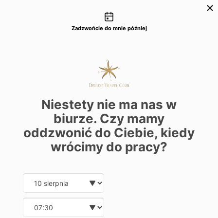
Możliwości kontaktu
+48 22 22 435 77
dtc@deluxetravelclub.pl
Zadzwońcie do mnie później
Niestety nie ma nas w
biurze. Czy mamy
oddzwonić do Ciebie, kiedy
wrócimy do pracy?
Date and time slection for sch
Wybierz datę
Wybierz godzinę
★★★★★