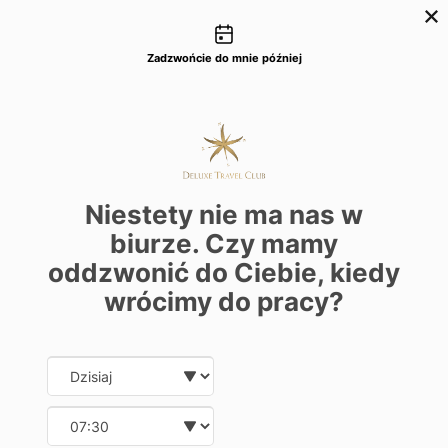
Możliwości kontaktu
+48 22 22 435 77
dtc@deluxetravelclub.pl
Zadzwońcie do mnie później
Niestety nie ma nas w
biurze. Czy mamy
oddzwonić do Ciebie, kiedy
wrócimy do pracy?
Date and time slection for sch
Wybierz datę
Wybierz godzinę