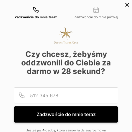
Możliwości kontaktu
+48 22 22 435 77
dtc@deluxetravelclub.pl
Zadzwońcie do mnie teraz
Zadzwońcie do mnie później
Czy chcesz, żebyśmy
oddzwonili do Ciebie za
darmo w
28
sekund?
Podaj
Numer
★★★★★
Zadzwońcie do mnie teraz
Four Seasons Resort
Jesteś już
4
osobą, która zamówiła dzisiaj rozmowę