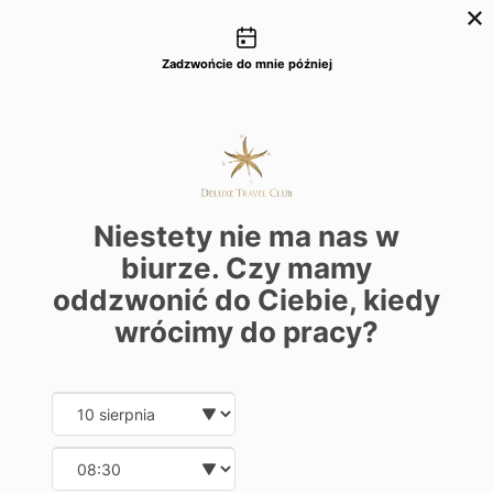
Możliwości kontaktu
+48 22 22 435 77
dtc@deluxetravelclub.pl
Zadzwońcie do mnie później
Niestety nie ma nas w
biurze. Czy mamy
oddzwonić do Ciebie, kiedy
wrócimy do pracy?
Date and time slection for sch
Wybierz datę
Wybierz godzinę
★★★★★