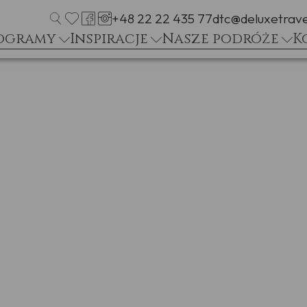
+48 22 22 435 77
dtc@deluxetrave
ogramy
Inspiracje
Nasze podróże
K