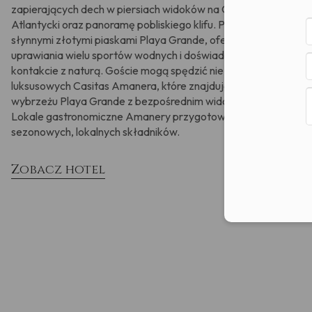
zapierających dech w piersiach widoków na Ocean
Atlantycki oraz panoramę pobliskiego klifu. Położony nad
słynnymi złotymi piaskami Playa Grande, oferuje możliwość
uprawiania wielu sportów wodnych i doświadczeń w
kontakcie z naturą. Goście mogą spędzić niezwykły pobyt w
luksusowych Casitas Amanera, które znajdują się na bujnym
wybrzeżu Playa Grande z bezpośrednim widokiem na ocean.
Lokale gastronomiczne Amanery przygotowują dania z
sezonowych, lokalnych składników.
Zobacz hotel