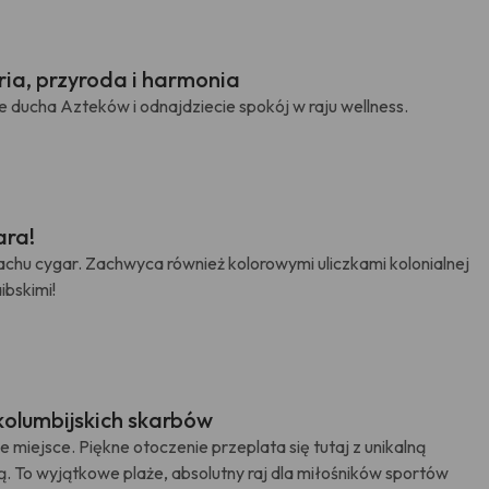
ria, przyroda i harmonia
ie ducha Azteków i odnajdziecie spokój w raju wellness.
ara!
pachu cygar. Zachwyca również kolorowymi uliczkami kolonialnej
ibskimi!
kolumbijskich skarbów
miejsce. Piękne otoczenie przeplata się tutaj z unikalną
. To wyjątkowe plaże, absolutny raj dla miłośników sportów