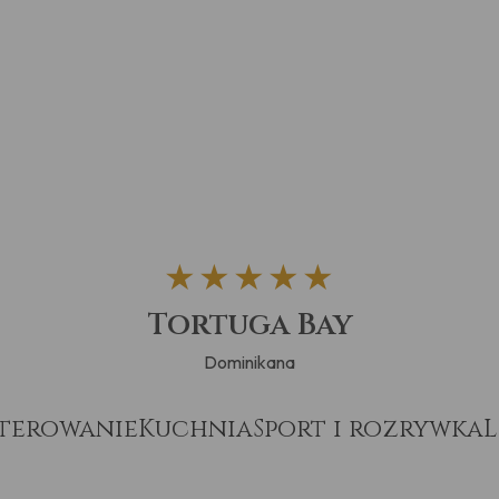
★★★★★
Tortuga Bay
Dominikana
terowanie
Kuchnia
Sport i rozrywka
L