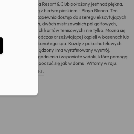
Westin Puntacana Resort & Club położony jest nad piękna,
eduled call
piaszczystą plażą z białym piaskiem - Playa Blanca. Ten
luksusowy hotel zapewnia dostęp do szeregu ekscytujących
sportów wodnych, dwóch mistrzowskich pól golfowych,
czterech odkrytych kortów tenisowych i nie tylko. Można się
tu zrelaksować podczas orzeźwiającej kąpieli w basenach lub
elefonu w formacie E164
skorzystać z doskonałego spa. Każdy z pokoi hotelowych
jest starannie urządzony i ma wyrafinowany wystrój,
nowoczesne udogodnienia i wspaniałe widoki, które pomogą
się zrelaksować i poczuć się jak w domu. Witamy w raju.
Zobacz hotel