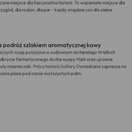
zne miejsce dla fascynatów historii. To wspaniałe miejsce dla
gód, dla rodzin, dla par - każdy znajdzie coś dla siebie.
a podróż szlakiem aromatycznej kawy
niczych wysp położona w cudownym archipelagu WIelkich
dkrycie fantastycznego ducha wyspy Haiti oraz ujrzenie
ruty miasteczek. Prócz historii i kultury Dominikana zaprasza na
białe plaże pod cienie rozłożystych palm.