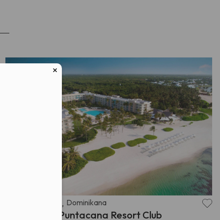
ych osobowych
Meksyk i Karaiby
Dominikana
,
The Westin Puntacana Resort Club