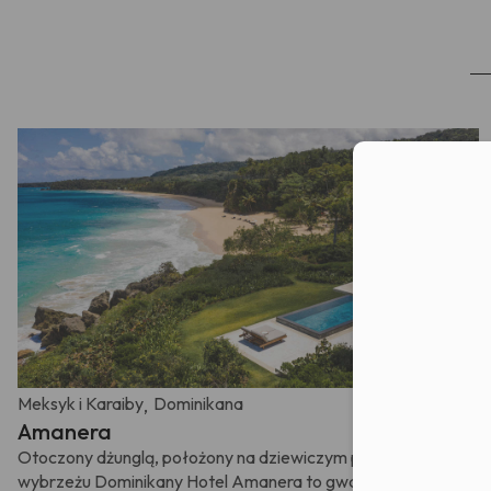
przetwarz
nastąpiło 
Moż
Meksyk i Karaiby
Dominikana
,
Amanera
Otoczony dżunglą, położony na dziewiczym północnym
wybrzeżu Dominikany Hotel Amanera to gwarancja