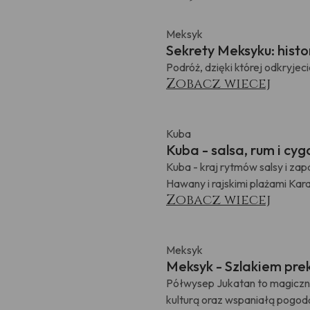
Meksyk
Sekrety Meksyku: histo
Podróż, dzięki której odkryjec
Zobacz wiecej
Kuba
Kuba - salsa, rum i cyg
Kuba - kraj rytmów salsy i za
Hawany i rajskimi plażami Kara
Zobacz wiecej
Meksyk
Meksyk - Szlakiem pre
Półwysep Jukatan to magiczne 
kulturą oraz wspaniałą pogodą