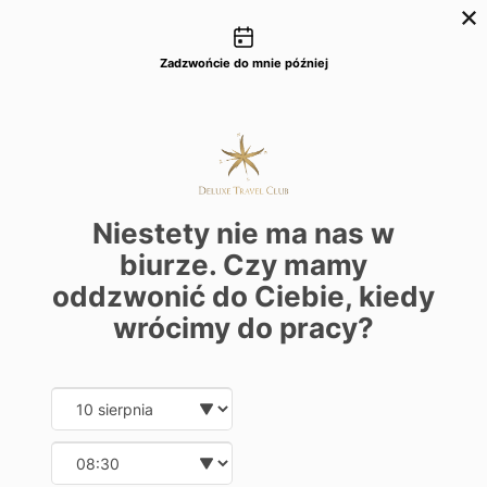
Możliwości kontaktu
+48 22 22 435 77
dtc@deluxetravelclub.pl
Zadzwońcie do mnie później
Niestety nie ma nas w
biurze. Czy mamy
oddzwonić do Ciebie, kiedy
wrócimy do pracy?
Date and time slection for sch
Wybierz datę
Wybierz godzinę
★★★★★