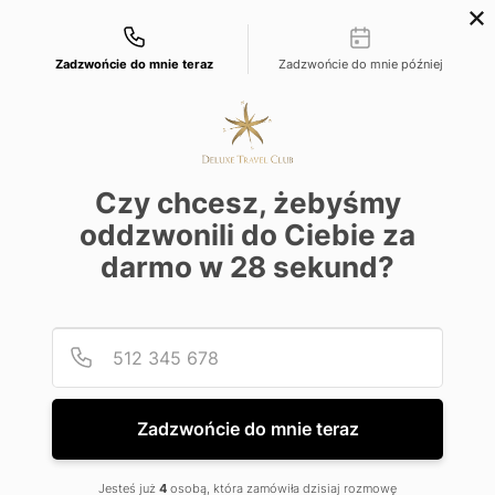
Możliwości kontaktu
+48 22 22 435 77
dtc@deluxetravelclub.pl
Zadzwońcie do mnie teraz
Zadzwońcie do mnie później
Czy chcesz, żebyśmy
oddzwonili do Ciebie za
darmo w
28
sekund?
Podaj
Numer
Zadzwońcie do mnie teraz
★★★★★
Jesteś już
4
osobą, która zamówiła dzisiaj rozmowę