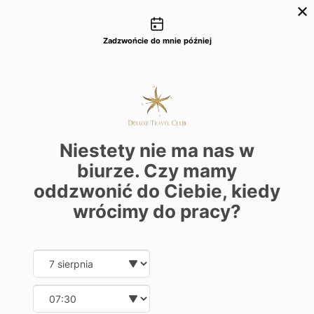
Możliwości kontaktu
+48 22 22 435 77
dtc@deluxetravelclub.pl
Zadzwońcie do mnie później
Niestety nie ma nas w
biurze. Czy mamy
oddzwonić do Ciebie, kiedy
wrócimy do pracy?
Date and time slection for sch
Wybierz datę
Wybierz godzinę
★★★★★