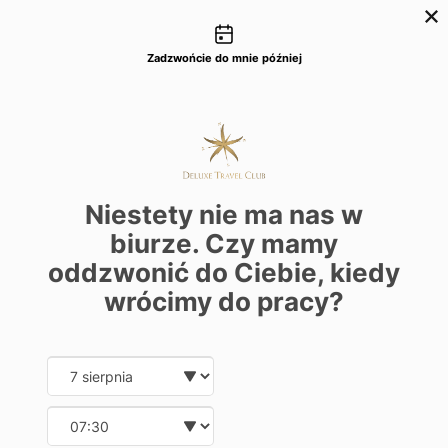
Możliwości kontaktu
+48 22 22 435 77
dtc@deluxetravelclub.pl
Zadzwońcie do mnie później
Niestety nie ma nas w
biurze. Czy mamy
oddzwonić do Ciebie, kiedy
wrócimy do pracy?
Date and time slection for sch
Wybierz datę
Wybierz godzinę
★★★★★