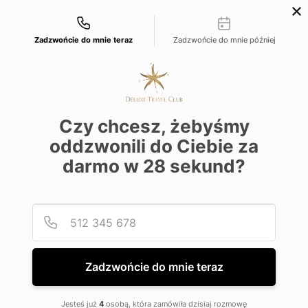
Możliwości kontaktu
+48 22 22 435 77
dtc@deluxetravelclub.pl
Zadzwońcie do mnie teraz
Zadzwońcie do mnie później
Czy chcesz, żebyśmy
oddzwonili do Ciebie za
darmo w
28
sekund?
Podaj
Numer
Zadzwońcie do mnie teraz
★★★★★
Jesteś już
4
osobą, która zamówiła dzisiaj rozmowę