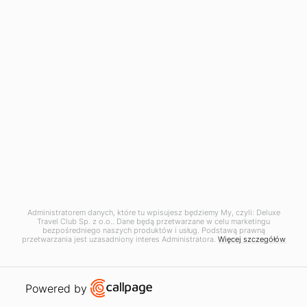
Ayada posiada własne:
centrum nurkowe PADI,
profesjonalnych instruktorów,
wyprawy snorkelingowe i divingowe.
W okolicy można spotkać:
manty,
żółwie morskie,
żarłacze rafowe,
rekiny wielorybie sezonowo.
Ogromnym wyróżnikiem Ayada jest również
Administratorem danych, które tu wpisujesz będziemy My, czyli: Deluxe
Travel Club Sp. z o.o.. Dane będą przetwarzane w celu marketingu
surfing.
bezpośredniego naszych produktów i usług. Podstawą prawną
przetwarzania jest uzasadniony interes Administratora.
Więcej szczegółów
Resort oferuje:
dostęp do fal południowych atoli,
Open link in new window
Powered by
surf guiding,