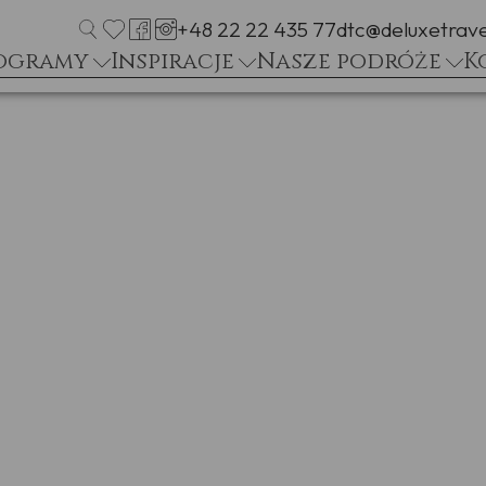
+48 22 22 435 77
dtc@deluxetrave
ogramy
Inspiracje
Nasze podróże
K