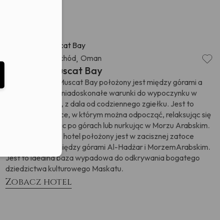
eduled call
Dubaj i Bliski Wschód
Oman
,
elefonu w formacie E164
Jumeirah Muscat Bay
Hotel Jumeirah Muscat Bay położony jest między górami a
morzem i zapewniadoskonałe warunki do wypoczynku w
zacisznej okolicy, z dala od codziennego zgiełku. Jest to
wspaniałe miejsce, w którym można odpocząć, relaksując się
naplaży, wędrując po górach lub nurkując w Morzu Arabskim.
Ten ekskluzywny hotel położony jest w zacisznej zatoce
Bandar Jissah, między górami Al-Hadżar i MorzemArabskim.
Jest to idealna baza wypadowa do odkrywania bogatego
dziedzictwa kulturowego Maskatu.
Zobacz hotel