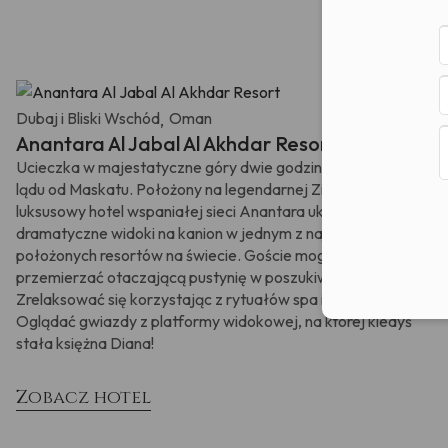
Dubaj i Bliski Wschód
Oman
,
Anantara Al Jabal Al Akhdar Resort
Ucieczka w majestatyczne góry dwie godziny jazdy w głąb
lądu od Maskatu. Położony na legendarnej Zielonej Górze,
luksusowy hotel wspaniałej sieci Anantara ukazuje
dramatyczne widoki na kanion w jednym z najwyżej
położonych resortów na świecie. Goście mogą tu
przemierzać otaczającą pustynię w poszukiwaniu przygód.
Zrelaksować się korzystając z rytuałów spa i łaźni tureckiej.
Oglądać gwiazdy z platformy widokowej, na której kiedyś
stała księżna Diana!
Zobacz hotel