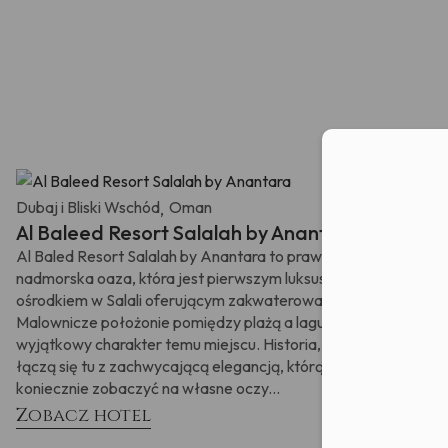
oraz numer
zostałam
przetwarz
nastąpiło 
Moż
Dubaj i Bliski Wschód
Oman
,
Al Baleed Resort Salalah by Anantara
Al Baled Resort Salalah by Anantara to prawdziwa
nadmorska oaza, która jest pierwszym luksusowym
ośrodkiem w Salali oferującym zakwaterowanie w willach.
Malownicze położonie pomiędzy plażą a laguną nadaje
wyjątkowy charakter temu miejscu. Historia, kultura i natura
łączą się tu z zachwycającą elegancją, którą trzeba
koniecznie zobaczyć na własne oczy...
Zobacz hotel