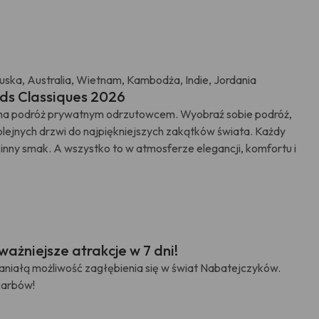
cuska, Australia, Wietnam, Kambodża, Indie, Jordania
ds Classiques 2026
iana podróż prywatnym odrzutowcem. Wyobraź sobie podróż,
kolejnych drzwi do najpiękniejszych zakątków świata. Każdy
r, inny smak. A wszystko to w atmosferze elegancji, komfortu i
ważniejsze atrakcje w 7 dni!
aniałą możliwość zagłębienia się w świat Nabatejczyków.
karbów!