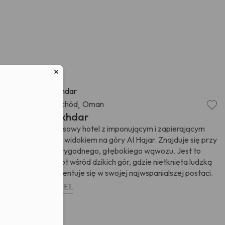
świadczam, że
w związku z
ych osobowych
Dubaj i Bliski Wschód
Oman
,
Alila Jabal Akhdar
Wspaniały, luksusowy hotel z imponującym i zapierającym
dech w piersiach widokiem na góry Al Hajar. Znajduje się przy
krawędzi niewiarygodnego, głębokiego wąwozu. Jest to
prawdziwy klejnot wśród dzikich gór, gdzie nietknięta ludzką
ręką natura prezentuje się w swojej najwspanialszej postaci.
Zobacz hotel