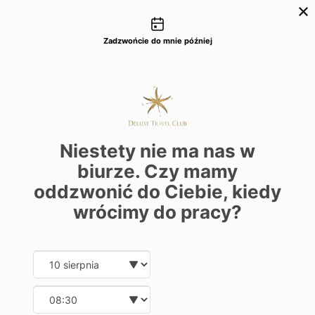
Możliwości kontaktu
+48 22 22 435 77
dtc@deluxetravelclub.pl
Zadzwońcie do mnie później
Blog
Wakacje w Kostaryce
Niestety nie ma nas w
biurze. Czy mamy
oddzwonić do Ciebie, kiedy
wrócimy do pracy?
Date and time slection for sch
Wybierz datę
KATEGORIE
Wybierz godzinę
Atrakcje
Pogoda