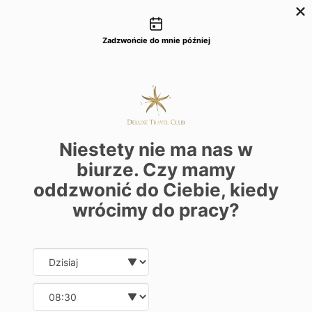
Możliwości kontaktu
+48 22 22 435 77
dtc@deluxetravelclub.pl
Zadzwońcie do mnie później
Blog
Malediwy
Niestety nie ma nas w
biurze. Czy mamy
oddzwonić do Ciebie, kiedy
wrócimy do pracy?
Date and time slection for sch
Wybierz datę
KATEGORIE
Wybierz godzinę
Atrakcje
Pogoda