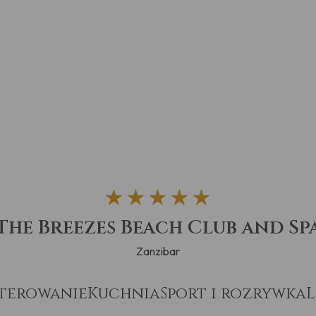
★★★★★
The Breezes Beach Club and Sp
Zanzibar
terowanie
Kuchnia
Sport i rozrywka
L