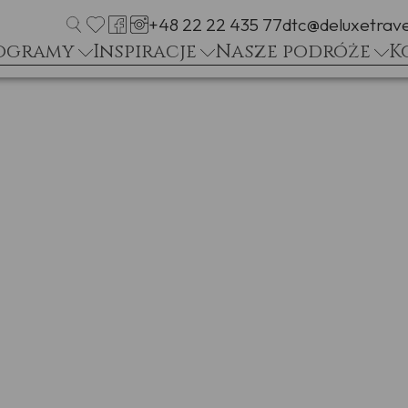
+48 22 22 435 77
dtc@deluxetrave
ogramy
Inspiracje
Nasze podróże
K