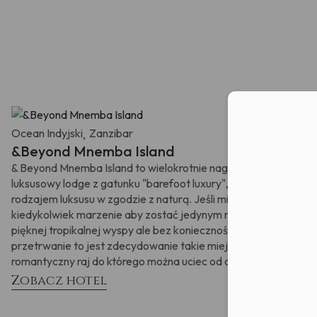
zostałam
przetwarz
nastąpiło 
Moż
Ocean Indyjski
Zanzibar
,
&Beyond Mnemba Island
& Beyond Mnemba Island to wielokrotnie nagradzany,
luksusowy lodge z gatunku "barefoot luxury", który jest
rodzajem luksusu w zgodzie z naturą. Jeśli mieli Państwo
kiedykolwiek marzenie aby zostać jedynym mieszkańcem
pięknej tropikalnej wyspy ale bez konieczności dbania o
przetrwanie to jest zdecydowanie takie miejsce -
romantyczny raj do którego można uciec od cywilizacji.
Zobacz hotel