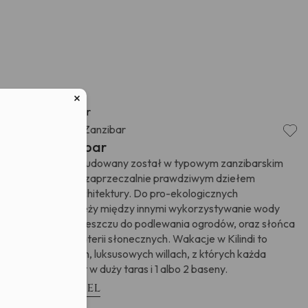
w związku z
ych osobowych
Ocean Indyjski
Zanzibar
,
Kilindi Zanzibar
Hotel Kilindi wybudowany został w typowym zanzibarskim
stylu. Jest on niezaprzeczalnie prawdziwym dziełem
nowoczesnej architektury. Do pro-ekologicznych
zastosowań należy między innymi wykorzystywanie wody
pochodzącej z deszczu do podlewania ogrodów, oraz słońca
do ładowania baterii słonecznych. Wakacje w Kilindi to
pobyt w prostych, luksusowych willach, z których każda
wyposażona jest w duży taras i 1 albo 2 baseny.
Zobacz hotel