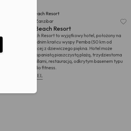
eduled call
Ocean Indyjski
Zanzibar
,
The Aiyana Beach Resort
The Aiyana Beach Resort to wyjątkowy hotel, położony na
elefonu w formacie E164
północno-zachodnim krańcu wyspy Pemba (50 km od
Zanzibaru) słynącej z dziewiczego piękna. Hotel może
poszczycić się wspaniałą piaszczystą plażą, trzydziestoma
przestronnymi willami, restauracją, odkrytym basenem typu
infinity, Spa i studio fitness.
Zobacz hotel