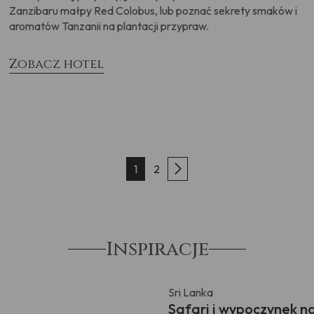
Zanzibaru małpy Red Colobus, lub poznać sekrety smaków i
aromatów Tanzanii na plantacji przypraw.
Zobacz hotel
1
2
Inspiracje
Sri Lanka
Safari i wypoczynek na