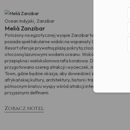
Ocean Indyjski
Zanzibar
,
Meliá Zanzibar
Położony na egzotycznej wyspie Zanzibar hotel Melia
posiada spektakularne widoki na wspaniały Ocean Indyjski.
Resort oferuje prywatną plażę pokrytą złocistym piaskiem,
otoczoną lazurowymi wodami oceanu. Wokół znajduje się
przepiękna i wielokolorowa rafa koralowa. Dla aktywnych
przygotowano szereg atrakcji i wycieczek, m.in. do Stone
Town, gdzie będzie okazja, aby dowiedzieć się więcej nt.
afrykańskiej kultury, architektury, historii i tradycji. Na
północnym krańcu wyspy wśród atrakcji interakcja z
przyjaznymi delfinami.
Zobacz hotel