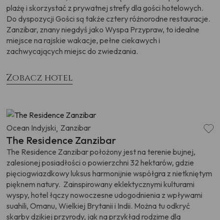
plażę i skorzystać z prywatnej strefy dla gości hotelowych.
Do dyspozycji Gości są także cztery różnorodne restauracje.
Zanzibar, znany niegdyś jako Wyspa Przypraw, to idealne
miejsce na rajskie wakacje, pełne ciekawych i
zachwycających miejsc do zwiedzania.
Zobacz hotel
Ocean Indyjski
Zanzibar
,
The Residence Zanzibar
The Residence Zanzibar położony jest na terenie bujnej,
zalesionej posiadłości o powierzchni 32 hektarów, gdzie
pięciogwiazdkowy luksus harmonijnie współgra z nietkniętym
pięknem natury. Zainspirowany eklektycznymi kulturami
wyspy, hotel łączy nowoczesne udogodnienia z wpływami
suahili, Omanu, Wielkiej Brytanii i Indii. Można tu odkryć
skarby dzikiej przyrody, jak na przykład rodzime dla