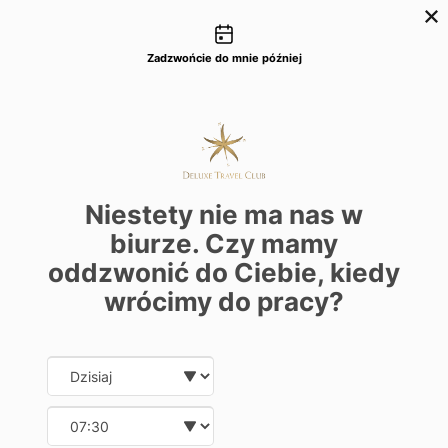
Możliwości kontaktu
+48 22 22 435 77
dtc@deluxetravelclub.pl
Zadzwońcie do mnie później
Niestety nie ma nas w
biurze. Czy mamy
oddzwonić do Ciebie, kiedy
wrócimy do pracy?
Date and time slection for sch
Wybierz datę
Wybierz godzinę
★★★★★