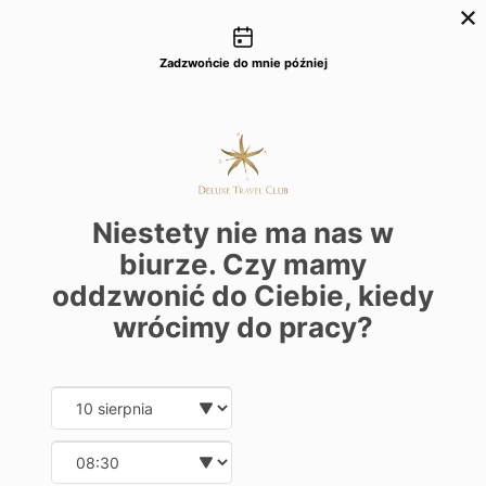
Możliwości kontaktu
+48 22 22 435 77
dtc@deluxetravelclub.pl
Zadzwońcie do mnie później
Niestety nie ma nas w
biurze. Czy mamy
oddzwonić do Ciebie, kiedy
wrócimy do pracy?
Date and time slection for sch
Wybierz datę
Wybierz godzinę
★★★★★