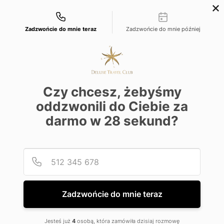
Możliwości kontaktu
+48 22 22 435 77
dtc@deluxetravelclub.pl
Zadzwońcie do mnie teraz
Zadzwońcie do mnie później
Czy chcesz, żebyśmy
oddzwonili do Ciebie za
darmo w
28
sekund?
Podaj
Numer
Zadzwońcie do mnie teraz
★★★★★
Jesteś już
4
osobą, która zamówiła dzisiaj rozmowę