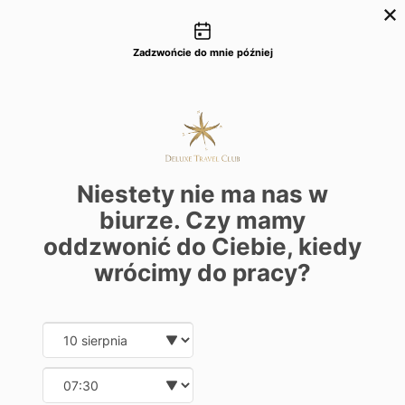
Możliwości kontaktu
+48 22 22 435 77
dtc@deluxetravelclub.pl
Zadzwońcie do mnie później
Niestety nie ma nas w
biurze. Czy mamy
oddzwonić do Ciebie, kiedy
wrócimy do pracy?
Date and time slection for sch
Wybierz datę
Costa Brava
Wybierz godzinę
Hiszpania