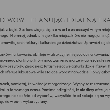
diwów - planując idealną tra
k z bajki. Zastanawiając się,
co warto zobaczyć
w tym miejs
ego. Niemniej jednak istnieje kilka miejsc, które nie mogą ominąć
esamowitej architektury i kulturalnego dziedzictwa. Sprawdzi się dla
ośników nurkowania, obfituje w atrakcyjne miejsca do nurkowania,
encyjnego planktonu, który nocą zamienia morze w gwieździste ni
ków przyrody. Znajdziesz tutaj miejscowe gatunki dzikiej fauny i f
ich oferuje luksusowe wille stojące wprost na wodzie. To wyjąt
iwach
, pamiętaj, że ważna jest organizacja. Wyspy są rozrzucon
imi, a to wymaga czasu. Pomimo odległości,
Malediwy
oferują 
latego niezależnie od wyborów, wszystkie te
atrakcje
są na wy
ędzie w pełni wykorzystany.