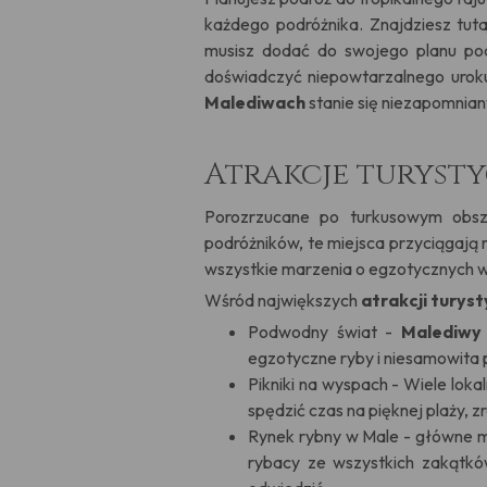
każdego podróżnika. Znajdziesz tuta
musisz dodać do swojego planu pod
doświadczyć niepowtarzalnego uroku
Malediwach
stanie się niezapomnian
Atrakcje turyst
Porozrzucane po turkusowym obsz
podróżników, te miejsca przyciągają 
wszystkie marzenia o egzotycznych 
Wśród największych
atrakcji turys
Podwodny świat -
Malediw
egzotyczne ryby i niesamowita 
Pikniki na wyspach - Wiele lo
spędzić czas na pięknej plaży, zr
Rynek rybny w Male - główne mia
rybacy ze wszystkich zakątkó