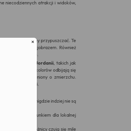
 niecodziennych atrakcji i widoków,
lnego, niż można by przypuszczać. Te
klimatem, jak i krajobrazem. Również
ów z całego świata.
d skalistych miast
Jordanii
, takich jak
lownicze palety kolorów odbijają się
tują skaliste kaniony o zmierzchu.
 i białymi plażami.
iadczenia, które nigdzie indziej nie są
tycznych, z szacunkiem dla lokalnej
sprawia, że podróżnicy czują się mile