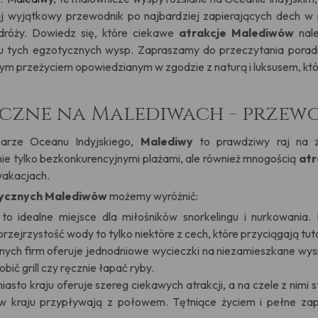
j wyjątkowy przewodnik po najbardziej zapierających dech w p
róży. Dowiedz się, które ciekawe
atrakcje Malediwów
nal
 tych egzotycznych wysp. Zapraszamy do przeczytania poradn
ym przeżyciem opowiedzianym w zgodzie z naturą i luksusem, któr
yczne na Malediwach - przew
arze Oceanu Indyjskiego,
Malediwy
to prawdziwy raj na z
nie tylko bezkonkurencyjnymi plażami, ale również mnogością
atr
wakacjach.
tycznych
Malediwów
możemy wyróżnić:
y
to idealne miejsce dla miłośników snorkelingu i nurkowania
przejrzystość wody to tylko niektóre z cech, które przyciągają 
kalnych firm oferuje jednodniowe wycieczki na niezamieszkane 
obić grill czy ręcznie łapać ryby.
sto kraju oferuje szereg ciekawych atrakcji, a na czele z nimi st
w kraju przypływają z połowem. Tętniące życiem i pełne zapa