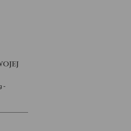
ojej
g -