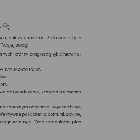
sę
cu, należy pamiętać, że każda z tych
 Twojej uwagi:
 tych, którzy pragną zgłębić historię i
 w tym Manta Point.
ebo.
lory.
kowe doświadczenie, którego nie można
e na znacznym obszarze, więc możliwe,
efektywne połączenia komunikacyjne,
ciągnięcie ręki. Zrób skrupulatny plan