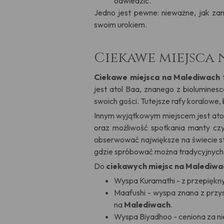
odwiedzić.
Jedno jest pewne: nieważne, jak za
swoim urokiem.
Ciekawe miejsca 
Ciekawe miejsca na Malediwach
t
jest atol Baa, znanego z bioluminesc
swoich gości. Tutejsze rafy koralowe
Innym wyjątkowym miejscem jest atol
oraz możliwość spotkania manty czy 
obserwować największe na świecie st
gdzie spróbować można tradycyjnych d
Do
ciekawych miejsc na Malediwa
Wyspa Kuramathi - z przepięknym
Maafushi - wyspa znana z przy
na
Malediwach
.
Wyspa Biyadhoo - ceniona za ni