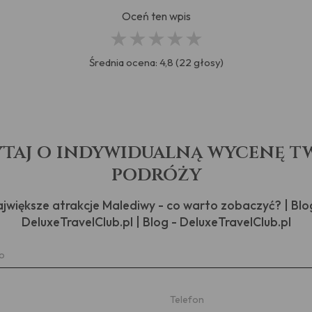
Oceń ten wpis
★
★
★
★
★
Średnia ocena: 4,8 (22 głosy)
taj o indywidualną wycenę tw
podróży
jwiększe atrakcje Malediwy - co warto zobaczyć? | Blo
DeluxeTravelClub.pl | Blog - DeluxeTravelClub.pl