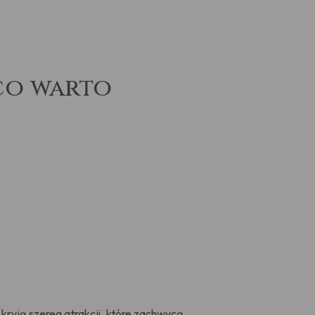
 co warto
kryją szereg atrakcji, które zachwycą