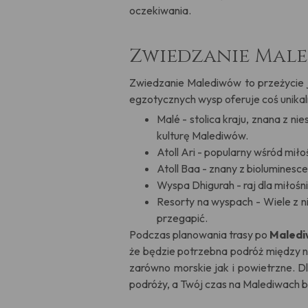
oczekiwania.
Zwiedzanie Male
Zwiedzanie Malediwów to przeżycie ja
egzotycznych wysp oferuje coś unikaln
Malé - stolica kraju, znana z ni
kulturę Malediwów.
Atoll Ari - popularny wśród mił
Atoll Baa - znany z bioluminesc
Wyspa Dhigurah - raj dla miłośni
Resorty na wyspach - Wiele z n
przegapić.
Podczas planowania trasy po
Maled
że będzie potrzebna podróż między n
zarówno morskie jak i powietrzne. D
podróży, a Twój czas na Malediwach b