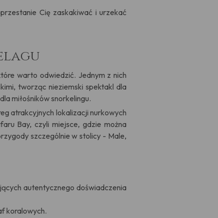
e przestanie Cię zaskakiwać i urzekać
pelagu
które warto odwiedzić. Jednym z nich
kimi, tworząc nieziemski spektakl dla
dla miłośników snorkelingu.
g atrakcyjnych lokalizacji nurkowych
faru Bay, czyli miejsce, gdzie można
zygody szczególnie w stolicy - Male,
kających autentycznego doświadczenia
af koralowych.