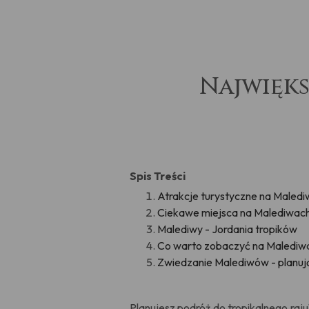
Najwięks
Spis Treści
Atrakcje turystyczne na Maled
Ciekawe miejsca na Malediwach 
Malediwy - Jordania tropików
Co warto zobaczyć na Malediwa
Zwiedzanie Malediwów - planują
Planujesz podróż do tropikalnego raj