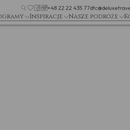
+48 22 22 435 77
dtc@deluxetrave
ogramy
Inspiracje
Nasze podróże
K