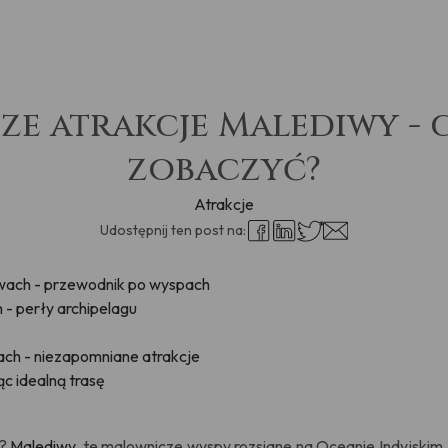
ze atrakcje Malediwy -
zobaczyć?
Atrakcje
Udostępnij ten post na:
iwach - przewodnik po wyspach
- perły archipelagu
ch - niezapomniane atrakcje
c idealną trasę
u?
Malediwy
, te malownicze wyspy rozsiane na Oceanie Indyjskim, 