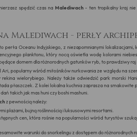
mierzasz spędzić czas na
Malediwach
- ten tropikalny kraj ni
na Malediwach - perły archi
o perła Oceanu Indyjskiego, z niezapomnianymi lokalizacjami, 
encyjnego planktonu, który nocą oświetla wodę kolorami niebies
, będące domem dla różnorodnych gatunków ryb, to prawdziwy raj 
 Ari, popularny wśród miłośników nurkowania ze względu na szere
rekina wielorybiego. Należy także odwiedzić park morski Hani
ada płaszczek. Z kolei lokalna kuchnia zaprasza na smakowite pr
ań takich jak mas huni czy boshi mashuni.
ch
z pewnością należy:
i plażami, bujną roślinnością i luksusowymi resortami.
stępnych cen, która rośnie na popularności wśród turystów szu
esamowite warunki do snorkelingu z dostępem do różnorodnych r