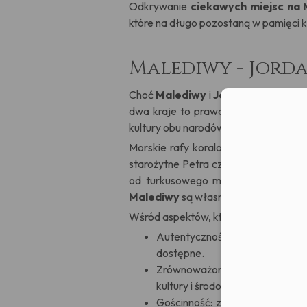
Odkrywanie
ciekawych miejsc na
które na długo pozostaną w pamięci k
Malediwy - Jord
Choć
Malediwy
i
Jordania
wydają si
dwa kraje to prawdziwe skarbnice ni
Moż
kultury obu narodów są odmienne, ale
Morskie rafy koralowe, luksusowe ku
starożytne Petra czy zjawiskowy Wad
od turkusowego morza Malediwów. T
Malediwy
są własnym rodzajem trop
Wśród aspektów, które łączą te kraje
Autentyczność i unikalność: za
dostępne.
Zrównoważony rozwój turystyki
kultury i środowiska naturalnego
Gościnność: zarówno Malediwczyc