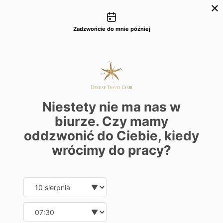
Możliwości kontaktu
+48 22 22 435 77
dtc@deluxetravelclub.pl
Zadzwońcie do mnie później
Niestety nie ma nas w
biurze. Czy mamy
oddzwonić do Ciebie, kiedy
wrócimy do pracy?
7 najbardziej instagramowych hoteli
Date and time slection for sch
Wybierz datę
Atrakcje
Udostępnij ten post na:
Wybierz godzinę
Spis Treści